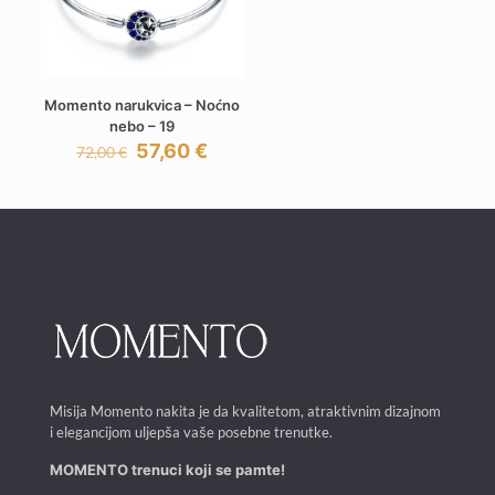
Momento narukvica – Noćno
nebo – 19
Izvorna
Trenutna
57,60
€
72,00
€
cijena
cijena
bila
je:
je:
57,60 €.
72,00 €.
Misija Momento nakita je da kvalitetom, atraktivnim dizajnom
i elegancijom uljepša vaše posebne trenutke.
MOMENTO trenuci koji se pamte!