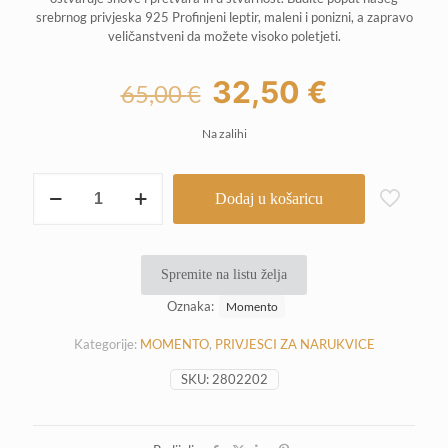
srebrnog privjeska 925 Profinjeni leptir, maleni i ponizni, a zapravo
veličanstveni da možete visoko poletjeti.
Izvorna
Trenutna
32,50
€
65,00
€
cijena
cijena
Na zalihi
bila
je:
je:
32,50 €.
Momento
Dodaj u košaricu
privjesak
65,00 €.
-
Profinjeni
leptir
Spremite na listu želja
količina
Oznaka:
Momento
Kategorije:
MOMENTO
,
PRIVJESCI ZA NARUKVICE
SKU:
2802202