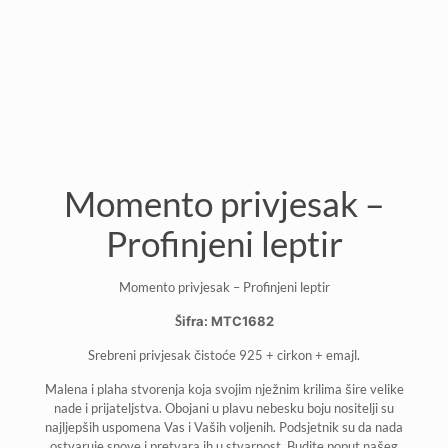
Momento privjesak –
Profinjeni leptir
Momento privjesak – Profinjeni leptir
Šifra: MTC1682
Srebreni privjesak čistoće 925 + cirkon + emajl.
Malena i plaha stvorenja koja svojim nježnim krilima šire velike
nade i prijateljstva. Obojani u plavu nebesku boju nositelji su
najljepših uspomena Vas i Vaših voljenih. Podsjetnik su da nada
ostvaruje snove i pretvara ih u stvarnost. Budite poput našeg