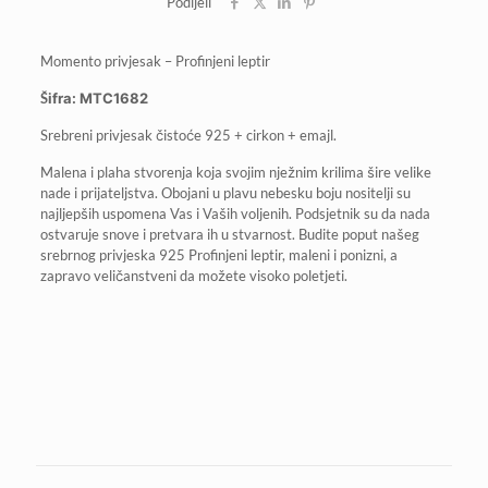
Podijeli
Momento privjesak – Profinjeni leptir
Šifra: MTC1682
Srebreni privjesak čistoće 925 + cirkon + emajl.
Malena i plaha stvorenja koja svojim nježnim krilima šire velike
nade i prijateljstva. Obojani u plavu nebesku boju nositelji su
najljepših uspomena Vas i Vaših voljenih. Podsjetnik su da nada
ostvaruje snove i pretvara ih u stvarnost. Budite poput našeg
srebrnog privjeska 925 Profinjeni leptir, maleni i ponizni, a
zapravo veličanstveni da možete visoko poletjeti.