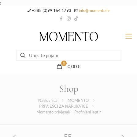
;
+385 (0)99 164 1793
info@momento.hr
0
0,00 €
Shop
Naslovnica
MOMENTO
PRIVJESCI ZA NARUKVICE
Momento privjesak – Profinjeni leptir