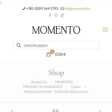
;
+385 (0)99 164 1793
info@momento.hr
0
0,00 €
Shop
Naslovnica
MOMENTO
PRIVJESCI ZA NARUKVICE
Ljubav
Momento privjesak – Pozlaćeno Blistavo srce