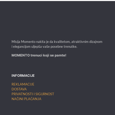
je:
62,40 €.
78,00 €.
Misija Momento nakita je da kvalitetom, atraktivnim dizajnom
i elegancijom uljepša vaše posebne trenutke.
MOMENTO trenuci koji se pamte!
INFORMACIJE
REKLAMACIJE
DOSTAVA
PRIVATNOSTI I SIGURNOST
NAČINI PLAĆANJA