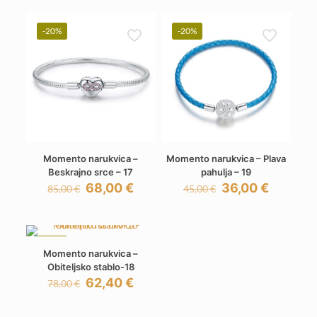
-20%
-20%
Momento narukvica –
Momento narukvica – Plava
Beskrajno srce – 17
pahulja – 19
Izvorna
Trenutna
Izvorna
Trenutn
68,00
€
36,00
€
85,00
€
45,00
€
cijena
cijena
cijena
cijena
bila
je:
bila
je:
je:
68,00 €.
je:
36,00 €.
85,00 €.
45,00 €.
-20%
Momento narukvica –
Obiteljsko stablo-18
Izvorna
Trenutna
62,40
€
78,00
€
cijena
cijena
bila
je: