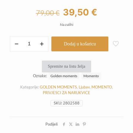
Izvorna
Trenutna
39,50
€
79,00
€
cijena
cijena
Na zalihi
bila
je:
je:
39,50 €.
Momento
Dodaj u košaricu
privjesak
79,00 €.
-
Pozlaćeno
Blistavo
Spremite na listu želja
srce
količina
Oznake:
Golden moments
Momento
Kategorije:
GOLDEN MOMENTS
,
Ljubav
,
MOMENTO
,
PRIVJESCI ZA NARUKVICE
SKU:
2802588
Podijeli