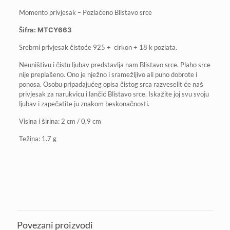
Momento privjesak – Pozlaćeno Blistavo srce
Šifra: MTCY663
Srebrni privjesak čistoće 925 + cirkon + 18 k pozlata.
Neuništivu i čistu ljubav predstavlja nam Blistavo srce. Plaho srce
nije preplašeno. Ono je nježno i sramežljivo ali puno dobrote i
ponosa. Osobu pripadajućeg opisa čistog srca razveselit će naš
privjesak za narukvicu i lančić Blistavo srce. Iskažite joj svu svoju
ljubav i zapečatite ju znakom beskonačnosti.
Visina i širina: 2 cm / 0,9 cm
Težina: 1.7 g
Povezani proizvodi