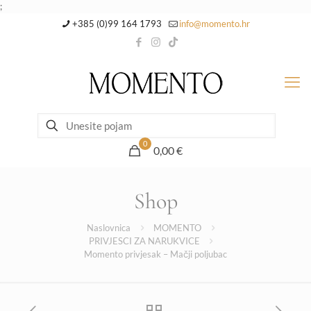
;
+385 (0)99 164 1793
info@momento.hr
0
0,00 €
Shop
Naslovnica
MOMENTO
PRIVJESCI ZA NARUKVICE
Momento privjesak – Mačji poljubac