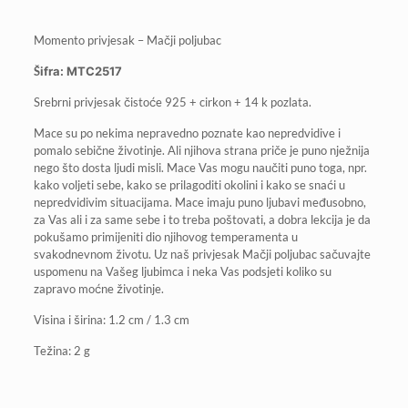
Momento privjesak – Mačji poljubac
Šifra: MTC2517
Srebrni privjesak čistoće 925 + cirkon + 14 k pozlata.
Mace su po nekima nepravedno poznate kao nepredvidive i
pomalo sebične životinje. Ali njihova strana priče je puno nježnija
nego što dosta ljudi misli. Mace Vas mogu naučiti puno toga, npr.
kako voljeti sebe, kako se prilagoditi okolini i kako se snaći u
nepredvidivim situacijama. Mace imaju puno ljubavi međusobno,
za Vas ali i za same sebe i to treba poštovati, a dobra lekcija je da
pokušamo primijeniti dio njihovog temperamenta u
svakodnevnom životu. Uz naš privjesak Mačji poljubac sačuvajte
uspomenu na Vašeg ljubimca i neka Vas podsjeti koliko su
zapravo moćne životinje.
Visina i širina: 1.2 cm / 1.3 cm
Težina: 2 g