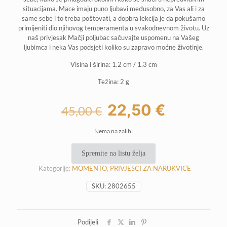
situacijama. Mace imaju puno ljubavi međusobno, za Vas ali i za
same sebe i to treba poštovati, a dopbra lekcija je da pokušamo
primijeniti dio njihovog temperamenta u svakodnevnom životu. Uz
naš privjesak Mačji poljubac sačuvajte uspomenu na Vašeg
ljubimca i neka Vas podsjeti koliko su zapravo moćne životinje.
Visina i širina: 1.2 cm / 1.3 cm
Težina: 2 g
Izvorna
Trenutna
22,50
€
45,00
€
cijena
cijena
Nema na zalihi
bila
je:
je:
22,50 €.
Spremite na listu želja
45,00 €.
Kategorije:
MOMENTO
,
PRIVJESCI ZA NARUKVICE
SKU:
2802655
Podijeli