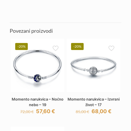
Povezani proizvodi
-20%
-20%
Momento narukvica – Noćno
Momento narukvica – Izvrsni
nebo – 19
život – 17
Izvorna
Trenutna
Izvorna
Trenutn
57,60
€
68,00
€
72,00
€
85,00
€
cijena
cijena
cijena
cijena
bila
je:
bila
je:
je:
57,60 €.
je:
68,00 €.