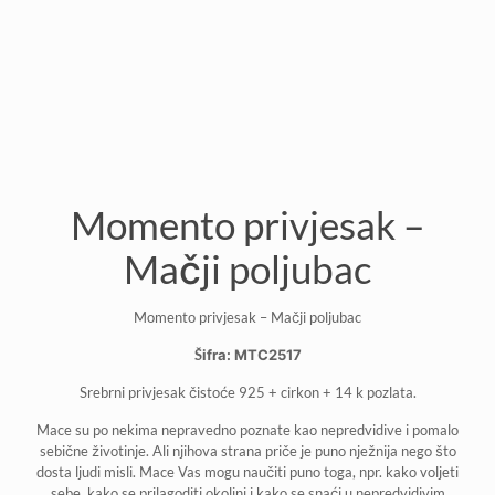
Momento privjesak –
Mačji poljubac
Momento privjesak – Mačji poljubac
Šifra: MTC2517
Srebrni privjesak čistoće 925 + cirkon + 14 k pozlata.
Mace su po nekima nepravedno poznate kao nepredvidive i pomalo
sebične životinje. Ali njihova strana priče je puno nježnija nego što
dosta ljudi misli. Mace Vas mogu naučiti puno toga, npr. kako voljeti
sebe, kako se prilagoditi okolini i kako se snaći u nepredvidivim