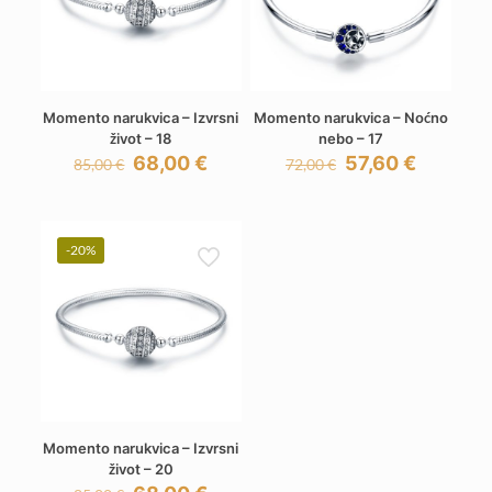
Momento narukvica – Izvrsni
Momento narukvica – Noćno
život – 18
nebo – 17
Izvorna
Trenutna
Izvorna
Trenutn
68,00
€
57,60
€
85,00
€
72,00
€
cijena
cijena
cijena
cijena
bila
je:
bila
je:
je:
68,00 €.
je:
57,60 €.
85,00 €.
72,00 €.
-20%
Momento narukvica – Izvrsni
život – 20