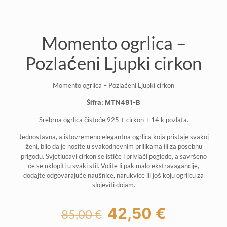
Momento ogrlica –
Pozlaćeni Ljupki cirkon
Momento ogrlica – Pozlaćeni Ljupki cirkon
Šifra: MTN491-B
Srebrna ogrlica čistoće 925 + cirkon + 14 k pozlata.
Jednostavna, a istovremeno elegantna ogrlica koja pristaje svakoj
ženi, bilo da je nosite u svakodnevnim prilikama ili za posebnu
prigodu. Svjetlucavi cirkon se ističe i privlači poglede, a savršeno
će se uklopiti u svaki stil. Volite li pak malo ekstravagancije,
dodajte odgovarajuće naušnice, narukvice ili još koju ogrlicu za
slojeviti dojam.
Izvorna
Trenutna
42,50
€
85,00
€