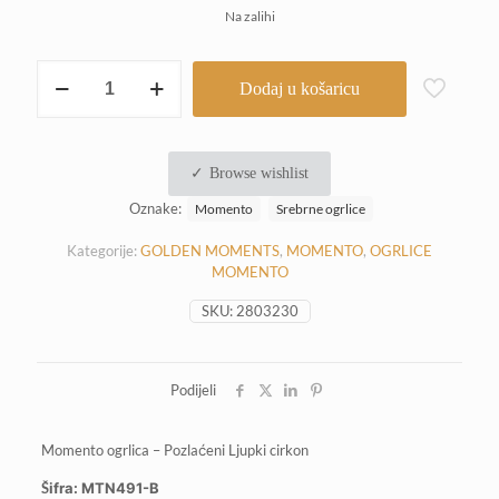
cijena
cijena
Na zalihi
bila
je:
je:
42,50 €.
Momento
Dodaj u košaricu
ogrlica
85,00 €.
-
Pozlaćeni
Ljupki
Browse wishlist
cirkon
količina
Oznake:
Momento
Srebrne ogrlice
Kategorije:
GOLDEN MOMENTS
,
MOMENTO
,
OGRLICE
MOMENTO
SKU:
2803230
Podijeli
Momento ogrlica – Pozlaćeni Ljupki cirkon
Šifra: MTN491-B