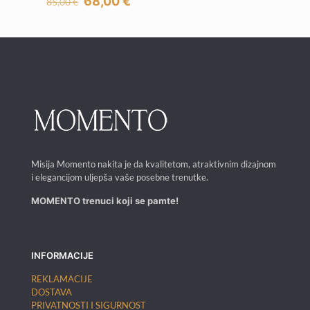
Izvorna
Trenutna
68,00
€
85,00
€
cijena
cijena
bila
je:
je:
68,00 €.
85,00 €.
Misija Momento nakita je da kvalitetom, atraktivnim dizajnom
i elegancijom uljepša vaše posebne trenutke.
MOMENTO trenuci koji se pamte!
INFORMACIJE
REKLAMACIJE
DOSTAVA
PRIVATNOSTI I SIGURNOST