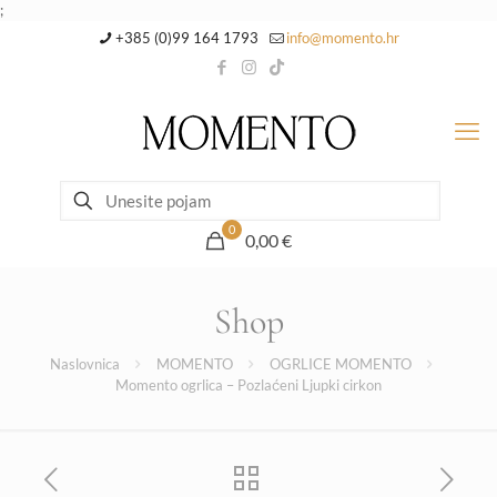
;
+385 (0)99 164 1793
info@momento.hr
0
0,00 €
Shop
Naslovnica
MOMENTO
OGRLICE MOMENTO
Momento ogrlica – Pozlaćeni Ljupki cirkon