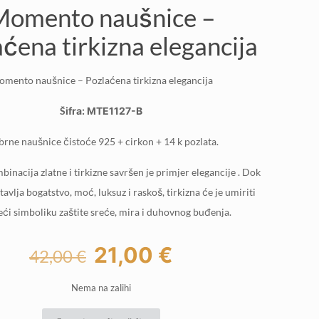
Momento naušnice –
ćena tirkizna elegancija
mento naušnice – Pozlaćena tirkizna elegancija
Šifra: MTE1127-B
brne naušnice čistoće 925 + cirkon + 14 k pozlata.
nacija zlatne i tirkizne savršen je primjer elegancije . Dok
tavlja bogatstvo, moć, luksuz i raskoš, tirkizna će je umiriti
ći simboliku zaštite sreće, mira i duhovnog buđenja.
Izvorna
Trenutna
21,00
€
42,00
€
cijena
cijena
Nema na zalihi
bila
je:
je:
21,00 €.