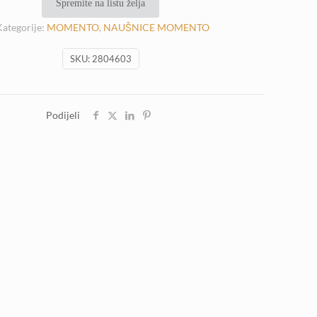
Spremite na listu želja
42,00 €.
Kategorije:
MOMENTO
,
NAUŠNICE MOMENTO
SKU:
2804603
Podijeli