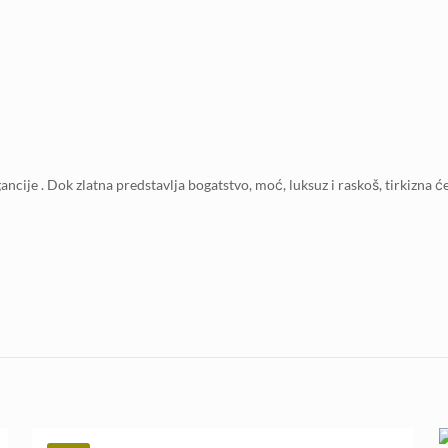
ncije . Dok zlatna predstavlja bogatstvo, moć, luksuz i raskoš, tirkizna će