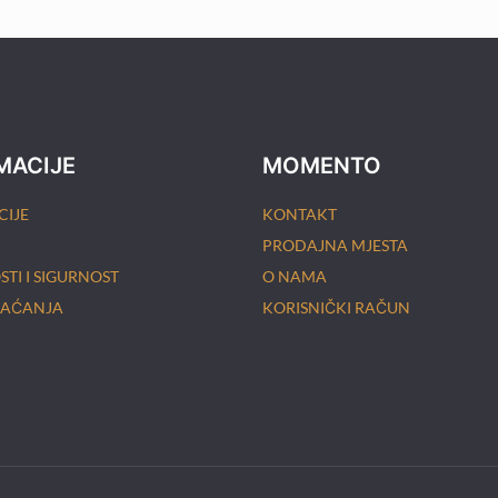
cijena
cijena
bila
je:
je:
57,60 €.
72,00 €.
MACIJE
MOMENTO
CIJE
KONTAKT
PRODAJNA MJESTA
TI I SIGURNOST
O NAMA
LAĆANJA
KORISNIČKI RAČUN