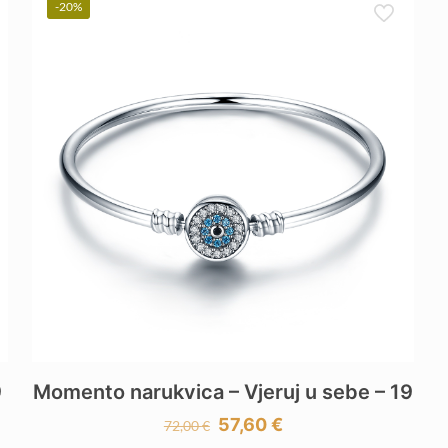
-20%
9
Momento narukvica – Vjeruj u sebe – 19
Izvorna
Trenutna
57,60
€
72,00
€