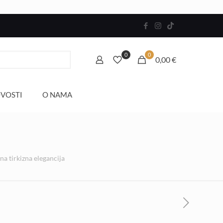
0
0
0,00 €
VOSTI
O NAMA
 tirkizna elegancija