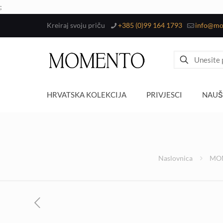
;
Kreiraj svoju priču
+385 (0)99 164 1793
info@mo
HRVATSKA KOLEKCIJA
PRIVJESCI
NAUŠ
Naslovnica
MO