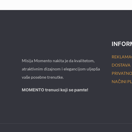
cijena
cijena
bila
je:
je:
68,00 €.
85,00 €.
INFOR
REKLAMA
Misija Momento nakita je da kvalitetom,
DOSTAVA
atraktivnim dizajnom i elegancijom uljepša
PRIVATNOS
vaše posebne trenutke.
NAČINI P
MOMENTO trenuci koji se pamte!