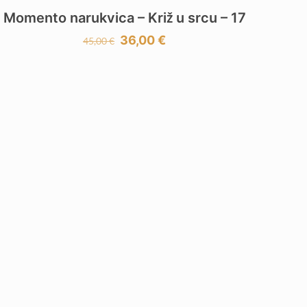
-20%
Momento narukvica – Križ u srcu – 17
Izvorna
Trenutna
36,00
€
45,00
€
cijena
cijena
bila
je:
je:
36,00 €.
45,00 €.