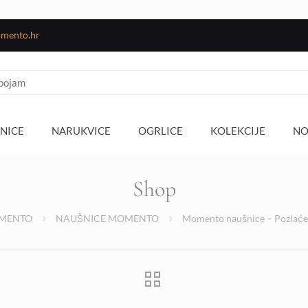
mento.hr
NICE
NARUKVICE
OGRLICE
KOLEKCIJE
NO
Shop
MENTO
NAUŠNICE MOMENTO
Momento naušnice – Pozlaćena