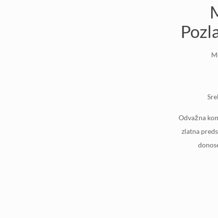
Pozla
Mo
Sre
Odvažna kombi
zlatna preds
donose