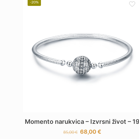
-20%
Momento narukvica – Izvrsni život – 1
Izvorna
Trenutna
68,00
€
85,00
€