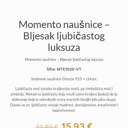
Momento naušnice –
Bljesak ljubičastog
luksuza
Momento naušnice – Bljesak ljubičastog luksuza
Šifra: MTE1020-VT
Srebrene naušnice čistoće 925 + cirkon.
Ljubičasta nosi oznake kraljevske moći, pa simbolizira moć i
ambiciju. Nekad su ljubičastu boju nosili samo kraljevi budući da je
dobivanje boje iz određenih vrsta morskih školjki bilo jako skupo.
Danas se uz ljubičastu vezuje mudrost, dostojanstvo, kreativnost i
tajanstvenost.
Izvorna
Trenutna
15,93
€
31,85
€