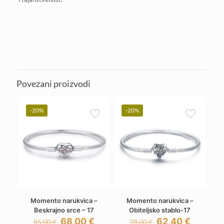
Povezani proizvodi
-20%
-20%
Momento narukvica –
Momento narukvica –
Beskrajno srce – 17
Obiteljsko stablo-17
Izvorna
Trenutna
Izvorna
Trenutn
68,00
€
62,40
€
85,00
€
78,00
€