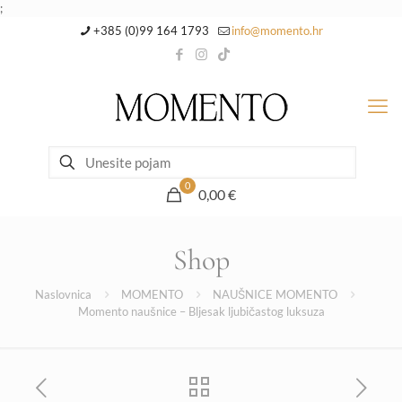
;
+385 (0)99 164 1793
info@momento.hr
0
0,00 €
Shop
Naslovnica
MOMENTO
NAUŠNICE MOMENTO
Momento naušnice – Bljesak ljubičastog luksuza