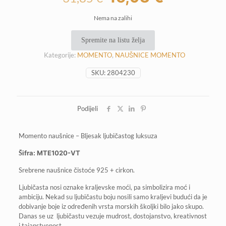
cijena
cijena
Nema na zalihi
bila
je:
je:
15,93 €.
Spremite na listu želja
31,85 €.
Kategorije:
MOMENTO
,
NAUŠNICE MOMENTO
SKU:
2804230
Podijeli
Momento naušnice – Bljesak ljubičastog luksuza
Šifra: MTE1020-VT
Srebrene naušnice čistoće 925 + cirkon.
Ljubičasta nosi oznake kraljevske moći, pa simbolizira moć i
ambiciju. Nekad su ljubičastu boju nosili samo kraljevi budući da je
dobivanje boje iz određenih vrsta morskih školjki bilo jako skupo.
Danas se uz ljubičastu vezuje mudrost, dostojanstvo, kreativnost
i tajanstvenost.